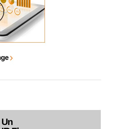
ange
Un