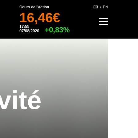
Cours de l'action
FR
/
EN
16,46€
17:55
+0,83%
07/08/2026
vité