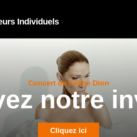
eurs Individuels
Concert de Céline Dion
ez notre in
Cliquez ici