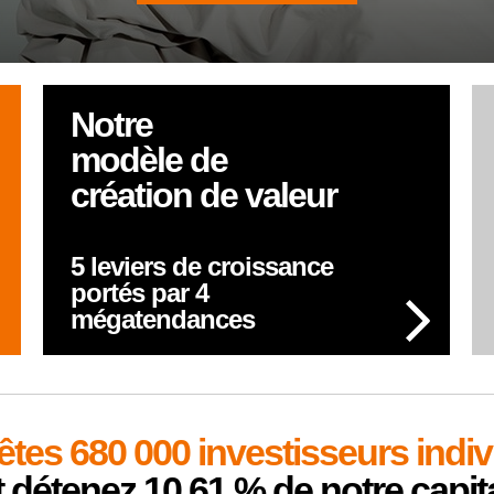
Notre
modèle de
création de valeur
5 leviers de croissance
portés par 4
mégatendances
êtes 680 000 investisseurs indiv
t détenez 10,61 % de notre capita