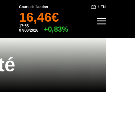
Cours de l'action
FR
/
EN
16,46€
17:55
+0,83%
07/08/2026
té