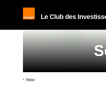
Le Club des Investiss
S
Retour