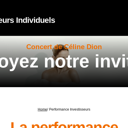
eurs Individuels
Concert de Céline Dion
oyez notre invi
Home
/
Performance Investisseurs
La performance